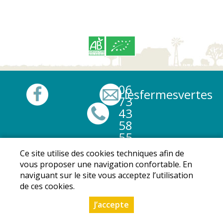
06
lesfermesvertes@
73
43
58
55
Ce site utilise des cookies techniques afin de
Mentions légales
|
Conditions Générales de Ventes
|
vous proposer une navigation confortable. En
Protection des données personnelles
naviguant sur le site vous acceptez l’utilisation
© Copyright 2024 - Les fermes vertes - Tous droits
de ces cookies.
réservés - Conception :
Dynapse
- Partenaire numérique
J’accepte
des circuits courts.