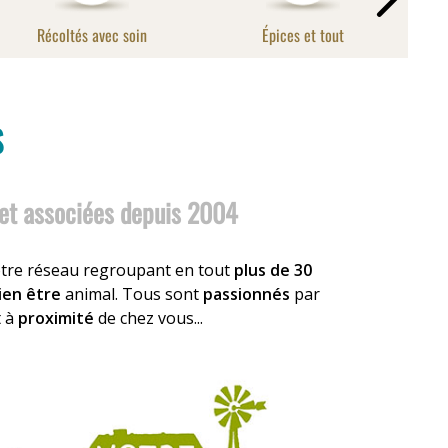
Récoltés avec soin
Épices et tout
S
et associées depuis 2004
otre réseau regroupant en tout
plus de 30
ien être
animal. Tous sont
passionnés
par
t à
proximité
de chez vous...