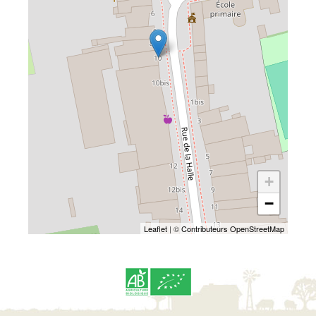
+
−
Leaflet
| ©
Contributeurs OpenStreetMap