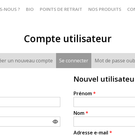
S-NOUS ?
BIO
POINTS DE RETRAIT
NOS PRODUITS
CO
Compte utilisateur
éer un nouveau compte
Se connecter
(onglet actif)
Mot de passe oub
Nouvel utilisateu
Prénom
*
Nom
*
Adresse e-mail
*