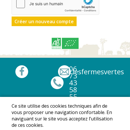
06
lesfermesvertes@
73
43
58
55
Ce site utilise des cookies techniques afin de
Mentions légales
|
Conditions Générales de Ventes
|
vous proposer une navigation confortable. En
Protection des données personnelles
naviguant sur le site vous acceptez l’utilisation
© Copyright 2024 - Les fermes vertes - Tous droits
de ces cookies.